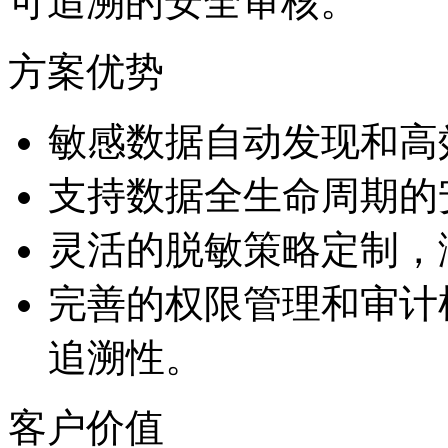
可追溯的安全审核。
方案优势
敏感数据自动发现和高
支持数据全生命周期的
灵活的脱敏策略定制
完善的权限管理和审计机
追溯性。
客户价值