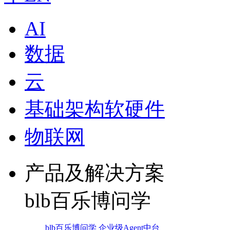
AI
数据
云
基础架构软硬件
物联网
产品及解决方案
blb百乐博问学
blb百乐博问学 企业级Agent中台