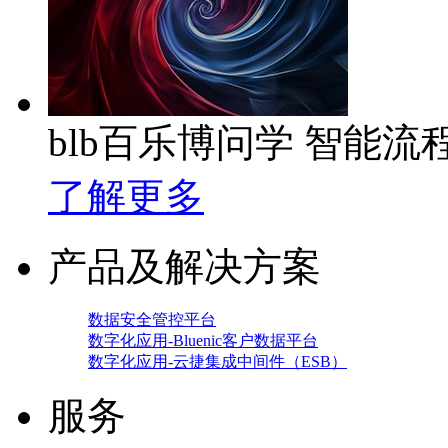
blb百乐博问学 智能流
了解更多
产品及解决方案
数据安全管控平台
数字化应用-Bluenic客户数据平台
数字化应用-云捷集成中间件（ESB）
服务