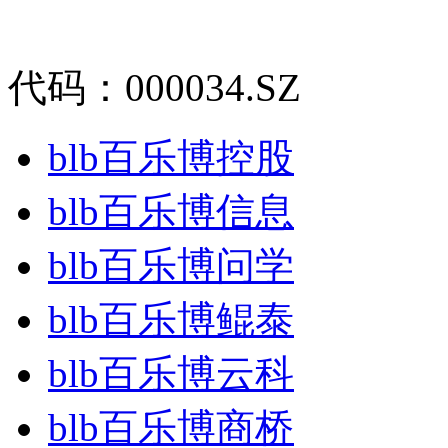
代码：000034.SZ
blb百乐博控股
blb百乐博信息
blb百乐博问学
blb百乐博鲲泰
blb百乐博云科
blb百乐博商桥