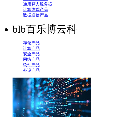
通用算力服务器
计算终端产品
数据通信产品
blb百乐博云科
存储产品
计算产品
安全产品
网络产品
软件产品
外设产品