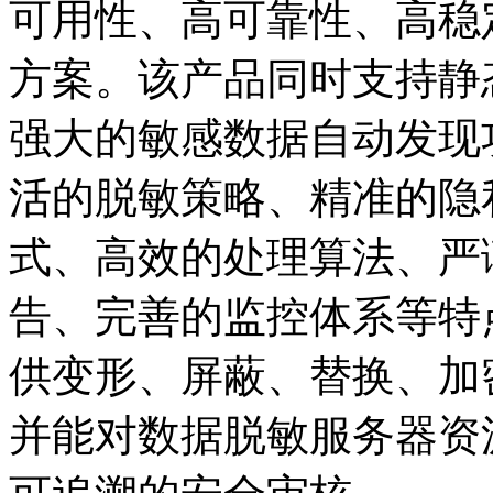
可用性、高可靠性、
方案。该产品同时支持静态
强大的敏感数据自动发现功
活的脱敏策略、精准的隐
式、高效的处理算法
告、完善的监控体系
供变形、屏蔽、替换
并能对数据脱敏服务器资源