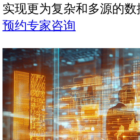
实现更为复杂和多源的数
预约专家咨询