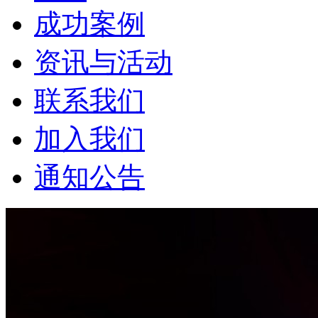
成功案例
资讯与活动
联系我们
加入我们
通知公告