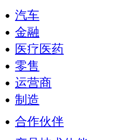
汽车
金融
医疗医药
零售
运营商
制造
合作伙伴