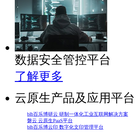
数据安全管控平台
了解更多
云原生产品及应用平台
blb百乐博研云 研制一体化工业互联网解决方案
磐云 云原生PaaS平台
blb百乐博云印 数字化文印管理平台