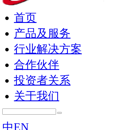
首页
产品及服务
行业解决方案
合作伙伴
投资者关系
关于我们
中
EN